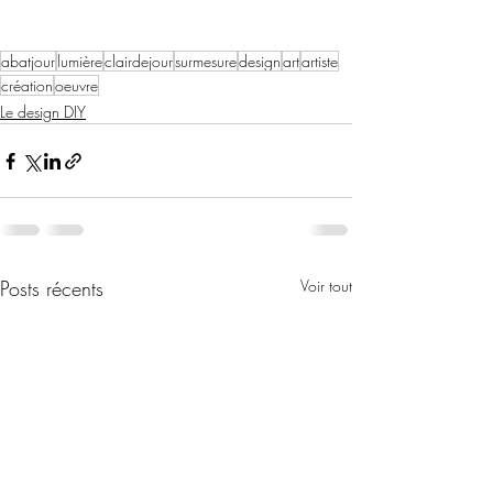
abatjour
lumière
clairdejour
surmesure
design
art
artiste
création
oeuvre
Le design DIY
Posts récents
Voir tout